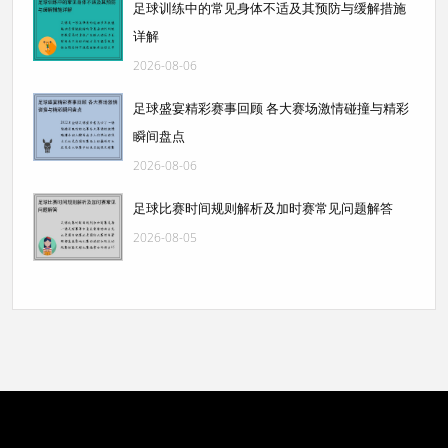
足球训练中的常见身体不适及其预防与缓解措施
详解
2026-08-06
足球盛宴精彩赛事回顾 各大赛场激情碰撞与精彩
瞬间盘点
2026-08-06
足球比赛时间规则解析及加时赛常见问题解答
2026-08-05