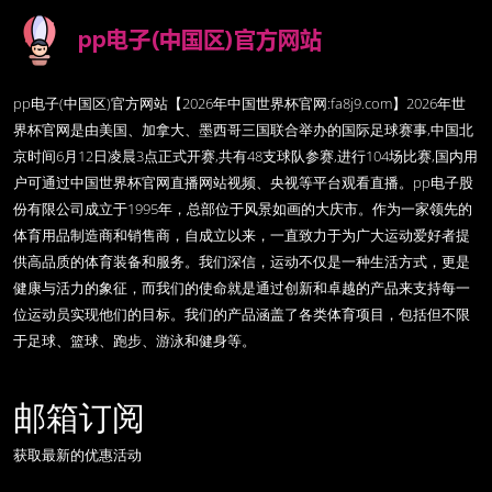
pp电子(中国区)官方网站【2026年中国世界杯官网:fa8j9.com】2026年世
界杯官网是由美国、加拿大、墨西哥三国联合举办的国际足球赛事,中国北
京时间6月12日凌晨3点正式开赛,共有48支球队参赛,进行104场比赛,国内用
户可通过中国世界杯官网直播网站视频、央视等平台观看直播。pp电子股
份有限公司成立于1995年，总部位于风景如画的大庆市。作为一家领先的
体育用品制造商和销售商，自成立以来，一直致力于为广大运动爱好者提
供高品质的体育装备和服务。我们深信，运动不仅是一种生活方式，更是
健康与活力的象征，而我们的使命就是通过创新和卓越的产品来支持每一
位运动员实现他们的目标。我们的产品涵盖了各类体育项目，包括但不限
于足球、篮球、跑步、游泳和健身等。
邮箱订阅
获取最新的优惠活动