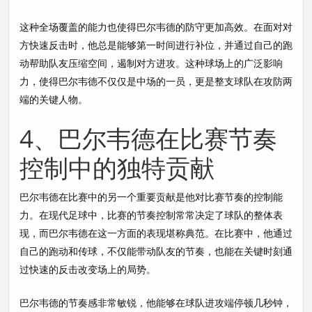
这种全场覆盖的能力也使得巴尔韦德的防守更加高效。在面对对
方快速反击时，他总是能够第一时间进行补位，并通过自己的跑
动帮助队友压缩空间，遏制对方进攻。这种球场上的广泛影响
力，使得巴尔韦德不仅仅是中场的一员，更是整支球队在攻防两
端的关键人物。
4、巴尔韦德在比赛节奏
控制中的独特贡献
巴尔韦德在比赛中的另一个重要贡献是他对比赛节奏的控制能
力。在现代足球中，比赛的节奏控制常常决定了球队的整体表
现，而巴尔韦德在这一方面的表现堪称典范。在比赛中，他通过
自己的跑动和传球，不仅能带动队友的节奏，也能在关键时刻通
过快速的反击改变场上的局势。
巴尔韦德的节奏感非常敏锐，他能够在球队进攻端停顿几秒钟，