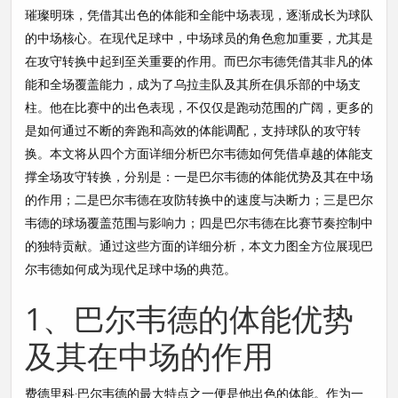
璀璨明珠，凭借其出色的体能和全能中场表现，逐渐成长为球队
的中场核心。在现代足球中，中场球员的角色愈加重要，尤其是
在攻守转换中起到至关重要的作用。而巴尔韦德凭借其非凡的体
能和全场覆盖能力，成为了乌拉圭队及其所在俱乐部的中场支
柱。他在比赛中的出色表现，不仅仅是跑动范围的广阔，更多的
是如何通过不断的奔跑和高效的体能调配，支持球队的攻守转
换。本文将从四个方面详细分析巴尔韦德如何凭借卓越的体能支
撑全场攻守转换，分别是：一是巴尔韦德的体能优势及其在中场
的作用；二是巴尔韦德在攻防转换中的速度与决断力；三是巴尔
韦德的球场覆盖范围与影响力；四是巴尔韦德在比赛节奏控制中
的独特贡献。通过这些方面的详细分析，本文力图全方位展现巴
尔韦德如何成为现代足球中场的典范。
1、巴尔韦德的体能优势
及其在中场的作用
费德里科·巴尔韦德的最大特点之一便是他出色的体能。作为一