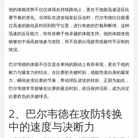
他的体能优势不仅仅体现在持续跑动上，更在于他能迅速适应比
赛节奏的变化。当球队在进攻端发起压迫时，巴尔韦德往往能通
过高速的跑动及时回到防守位置，进行有效的拦截和断球。这种
迅速的反应能力，恰恰依赖于他卓越的体能支持。他的体能使他
能够在中场高效地参与攻防，而不容易出现疲劳或被对手压制的
情况。
巴尔韦德的体能不仅仅是在单纯的跑动上有所表现，更在于他的
耐力与爆发力的结合。在比赛的关键时刻，他能凭借自身的爆发
力，瞬间改变比赛的节奏，带动球队进攻的转折。正因为如此，
巴尔韦德常常能够在比赛的最后时刻，依旧保持活跃，成为决定
比赛胜负的关键球员。
2、巴尔韦德在攻防转换
中的速度与决断力