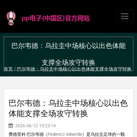
巴尔韦德：乌拉圭中场核心以出色体能
支撑全场攻守转换
首页
/ 巴尔韦德：乌拉圭中场核心以出色体能支撑全场攻守转换
巴尔韦德：乌拉圭中场核心以出色
体能支撑全场攻守转换
2026-06-12 19:23:14
费德里科·巴尔韦德（Federico Valverde）是乌拉圭足球的一颗