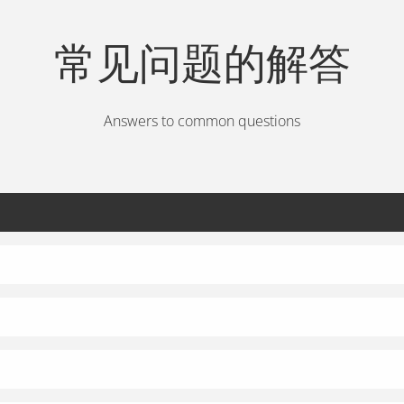
常见问题的解答
Answers to common questions