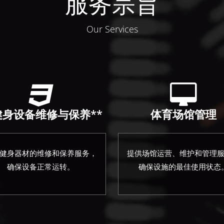
服务宗旨
Our Services
健身设备维修与保养**
体育场馆管理
健身器材的维修和保养服务，
提供场馆运营、维护和管理
确保设备正常运转。
确保设施的最佳使用状态