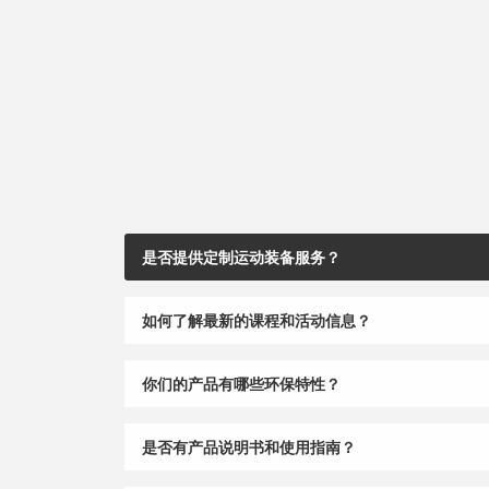
是否提供定制运动装备服务？
如何了解最新的课程和活动信息？
你们的产品有哪些环保特性？
是否有产品说明书和使用指南？