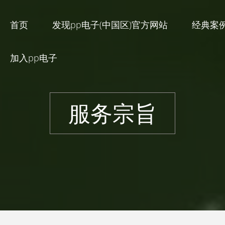
首页
发现pp电子(中国区)官方网站
经典案
加入pp电子
服务宗旨