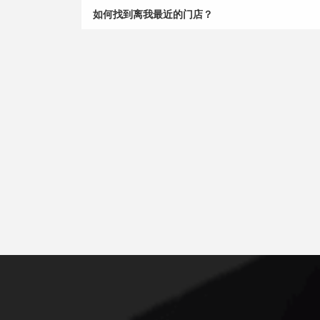
如何找到离我最近的门店？