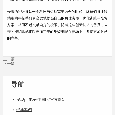
未来的NBA将是一个科技与运动完美结合的时代，球员们将通过
精准的科技手段更高效地提高自己的身体素质，优化训练与恢复
方案，从而不断突破自身的极限。随着这些创新技术的普及，未
来的NBA球员将以更加完美的身姿出现在赛场上，迎接更加激烈
的竞争。
上一篇:
下一篇:
导航
发现pp电子(中国区)官方网站
经典案例