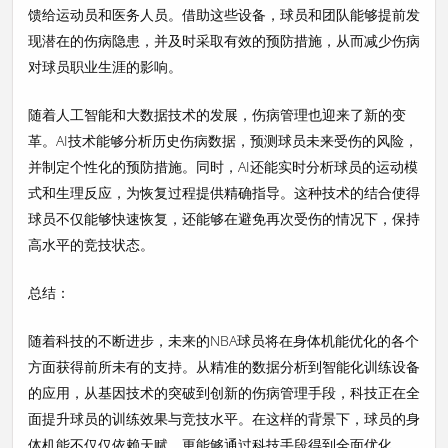
馈给运动员和医务人员。借助这些设备，球员和团队能够提前发
现潜在的伤病隐患，并及时采取有效的预防措施，从而减少伤病
对球员职业生涯的影响。
随着人工智能和大数据技术的发展，伤病管理也迎来了新的变
革。AI技术能够分析历史伤病数据，预测球员未来受伤的风险，
并制定个性化的预防措施。同时，AI还能实时分析球员的运动模
式和生理反应，为恢复过程提供精确指导。这种技术的结合使得
球员不仅能够快速恢复，还能够在避免再次受伤的情况下，保持
高水平的竞技状态。
总结：
随着科技的不断进步，未来的NBA球员将在身体机能优化的各个
方面获得前所未有的支持。从精准的数据分析到智能化训练设备
的应用，从基因技术的突破到创新的伤病管理手段，科技正在全
面提升球员的训练效果与竞技水平。在这样的背景下，球员的身
体机能不仅仅依赖天赋，更能够通过科技手段得到全面优化。