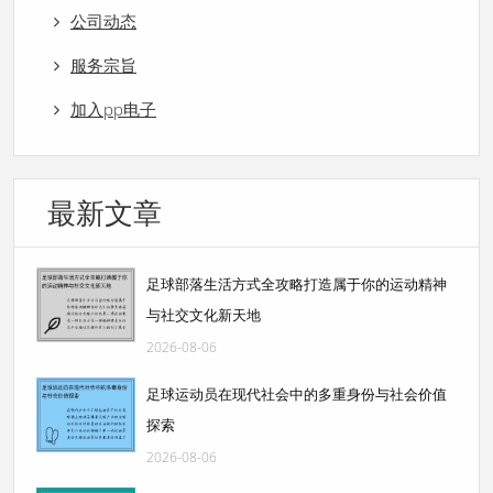
公司动态
服务宗旨
加入pp电子
最新文章
足球部落生活方式全攻略打造属于你的运动精神
与社交文化新天地
2026-08-06
足球运动员在现代社会中的多重身份与社会价值
探索
2026-08-06