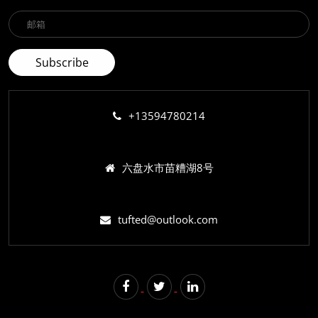
+13594780214
六盘水市苗糟湖8号
tufted@outlook.com