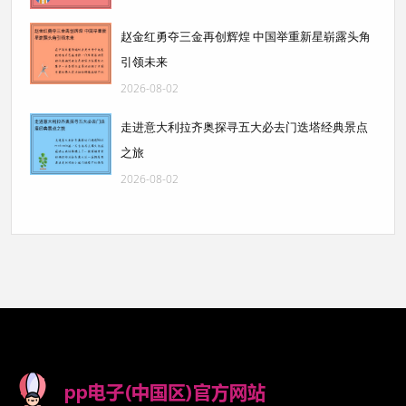
赵金红勇夺三金再创辉煌 中国举重新星崭露头角
引领未来
2026-08-02
走进意大利拉齐奥探寻五大必去门迭塔经典景点
之旅
2026-08-02