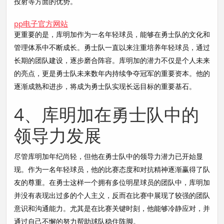
投射等方面的优势。
pp电子官方网站
更重要的是，库明加作为一名年轻球员，能够在勇士队的文化和
管理体系中不断成长。勇士队一直以来注重培养年轻球员，通过
长期的团队建设，逐步磨合阵容。库明加的潜力不仅是个人未来
的亮点，更是勇士队未来数年内持续争夺冠军的重要资本。他的
逐渐成熟和进步，将成为勇士队实现长远目标的重要基石。
4、库明加在勇士队中的
领导力发展
尽管库明加年纪尚轻，但他在勇士队中的领导力潜力已开始显
现。作为一名年轻球员，他的比赛态度和对抗精神逐渐赢得了队
友的尊重。在勇士这样一个拥有多位明星球员的团队中，库明加
并没有表现出过多的个人主义，反而在比赛中展现了较强的团队
意识和沟通能力。尤其是在比赛关键时刻，他能够冷静应对，并
通过自己不懈的努力帮助球队稳住阵脚。