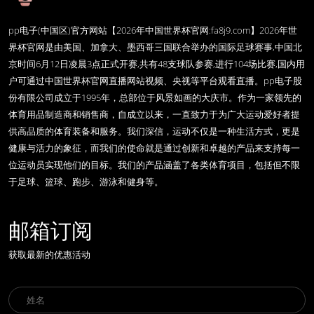
pp电子(中国区)官方网站【2026年中国世界杯官网:fa8j9.com】2026年世
界杯官网是由美国、加拿大、墨西哥三国联合举办的国际足球赛事,中国北
京时间6月12日凌晨3点正式开赛,共有48支球队参赛,进行104场比赛,国内用
户可通过中国世界杯官网直播网站视频、央视等平台观看直播。pp电子股
份有限公司成立于1995年，总部位于风景如画的大庆市。作为一家领先的
体育用品制造商和销售商，自成立以来，一直致力于为广大运动爱好者提
供高品质的体育装备和服务。我们深信，运动不仅是一种生活方式，更是
健康与活力的象征，而我们的使命就是通过创新和卓越的产品来支持每一
位运动员实现他们的目标。我们的产品涵盖了各类体育项目，包括但不限
于足球、篮球、跑步、游泳和健身等。
邮箱订阅
获取最新的优惠活动