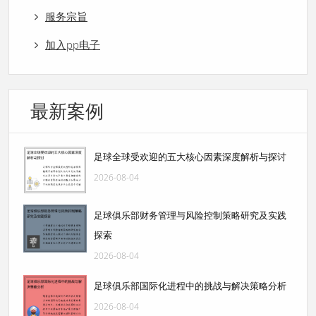
服务宗旨
加入pp电子
最新案例
足球全球受欢迎的五大核心因素深度解析与探讨
2026-08-04
足球俱乐部财务管理与风险控制策略研究及实践
探索
2026-08-04
足球俱乐部国际化进程中的挑战与解决策略分析
2026-08-04