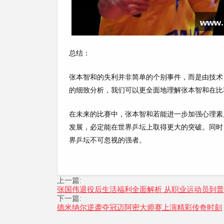
总结：
张本智和的失利并非简单的个别事件，而是由技术
的细致分析，我们可以更全面地理解张本智和在比
在未来的比赛中，张本智和若能进一步加强心理素
发展，必定能在世界乒坛上取得更大的突破。同时
界乒坛不可忽视的强者。
上一篇:
张国伟退役后生活福利全面解析 从职业运动员到
下一篇:
德米纳尔逆袭夺冠迈阿密大师赛上演精彩传奇时刻