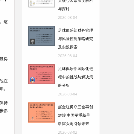
大核心因素深度解析
与探讨
2026-08-04
。这
足球俱乐部财务管理
与风险控制策略研究
及实践探索
2026-08-04
显得
足球俱乐部国际化进
程中的挑战与解决策
他在
略分析
陷。
2026-08-04
保持
赵金红勇夺三金再创
步影
辉煌 中国举重新星
崭露头角引领未来
2026-08-02