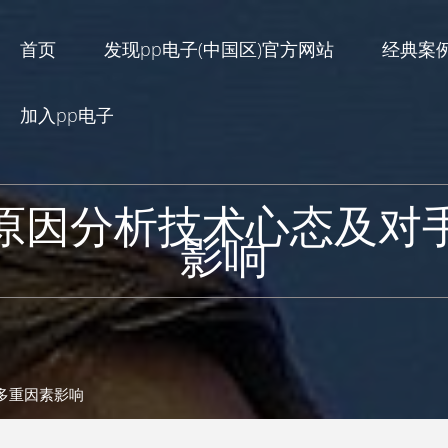
首页
发现pp电子(中国区)官方网站
经典案
加入pp电子
原因分析技术心态及对
影响
多重因素影响