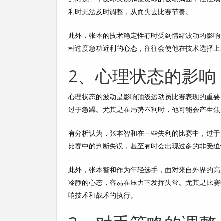
利时无法及时调整，从而失去比赛节奏。
此外，张本的技术稳定性有时受到情绪波动的影响
种过度急功近利的心态，往往会使他在技术选择上
2、心理状态的影响
心理状态的波动是影响顶级运动员比赛表现的重要
过于急躁。尤其是在局势不利时，他可能会产生焦
有分析认为，张本智和在一些失利的比赛中，过于
比赛中的判断失误，甚至有时会出现过多的非受迫
此外，张本智和作为年轻选手，面对来自外界的高
冷静的心态，容易在压力下发挥失常。尤其是比赛
响技术和战术的执行。