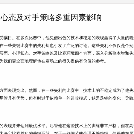
术心态及对手策略多重因素影响
受瞩目。在多次比赛中，他凭借出色的技术和稳定的表现赢得了大量的粉
在一些关键比赛中的失利却也引发了广泛的讨论。这些失利不仅仅是个别
层面、心理状态、对手策略以及比赛环境四个方面，深入分析张本智和失
为我们更全面地理解他在赛场上的得失提供有价值的参考。
方面表现突出。然而，在一些失利的比赛中，技术上的不稳定成为了他失
尽管具有优势，但有时过于依赖单一的进攻模式，缺乏足够的变化，导致
的表现并未达到最优水平。尽管他在这些技术上的训练非常严格，但在高
为决定比赛胜负的关键环节。对于一些细节的处理不够精细，使得他在局