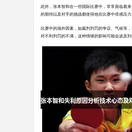
此外，张本智和在一些国际比赛中，常常面临着来
的期待以及对手的挑战都使得他在比赛中倍感压力
比赛中的场外因素，如裁判判罚的争议、气候等，
对不利判罚的不满，这种情绪的影响可能会波及到