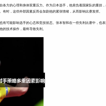
自各方的心理和身体双重压力。作为日本选手，他肩负着国家队的重担，
。有时，这些外部因素反而会加剧他的紧张情绪，从而影响比赛发挥。
也有可能影响选手的心态和竞技状态。张本智和在一些失利比赛中，也表
他的技术操作，最终导致失利。