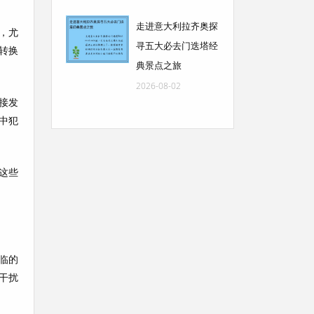
走进意大利拉齐奥探
，尤
寻五大必去门迭塔经
转换
典景点之旅
2026-08-02
接发
中犯
这些
临的
干扰