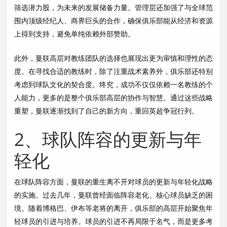
筛选潜力股，为未来的发展储备力量。管理层还加强了与全球范
围内顶级经纪人、商界巨头的合作，确保俱乐部能从经济和资源
上得到支持，避免单纯依赖外部赞助。
此外，曼联高层对教练团队的选择也展现出更为审慎和理性的态
度。在寻找合适的教练时，除了注重战术素养外，俱乐部还特别
考虑到球队文化的契合度。终究，成功不仅仅依赖一名教练的个
人能力，更多的是整个俱乐部高层的协作与智慧。通过这些战略
重塑，曼联逐渐找到了自己的新方向，重回英超争冠行列。
2、球队阵容的更新与年
轻化
在球队阵容方面，曼联的重生离不开对球员的更新与年轻化战略
的实施。过去几年，曼联曾经面临阵容老化、核心球员缺乏的困
境。随着博格巴、伊布等老将的离开，俱乐部的高层开始聚焦年
轻球员的引进与培养。球员的引进不再局限于名气，而是更多考