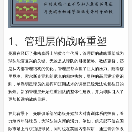
1、管理层的战略重塑
曼联在经历了弗格森爵士的黄金年代后，管理层的战略重塑成为
球队能否复兴的关键。无论是从球队的引援策略、教练更替，还
是从内部管理结构的优化，管理层都承担了巨大的压力。随着穆
里尼奥、索尔斯克亚和朗尼克的相继执教，曼联的高层逐渐意识
到，单靠明星球员的发挥和短期战术的调整已经无法恢复往日的
辉煌。新的管理层开始注重团队的整体性建设，并为球队引入了
更加长远的战略目标。
在此背景下，曼联俱乐部的老板开始加大对青训体系的投资，着
力培养年轻球员，为球队注入新的活力。例如，俱乐部不仅在国
际市场上寻求顶级球员，同时也在英国内部深耕，通过青训体系