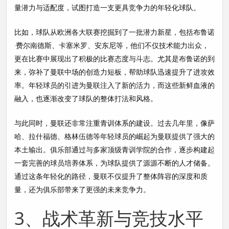
量潜力与适配度，试图打造一支更具竞争力的年轻化球队。
比如，球队从欧洲各大联赛挖掘到了一批潜力新星，包括布鲁诺
·费尔南德斯、卡塞米罗、安东尼等，他们不仅技术能力出众，
更在比赛中展现出了积极的比赛态度与斗志。尤其是布鲁诺的到
来，弥补了曼联中场的创造力短板，帮助球队迅速提升了进攻效
率。年轻球员的引进为曼联注入了新的活力，而这些新鲜血液的
融入，也逐渐改变了球队的整体打法和风格。
与此同时，曼联还非常注重青训体系的建设。过去几年里，像萨
哈、拉什福德、格林伍德等年轻球员的崛起为曼联提供了强大的
本土输出。俱乐部通过与多家顶级青训学院的合作，逐步构建起
一套完善的球员培养体系，为球队提供了源源不断的人才储备。
通过这条年轻化的路径，曼联不仅提升了整体阵容的深度和质
量，还为俱乐部带来了更强的未来竞争力。
3、战术革新与竞技水平