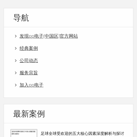
导航
发现pp电子(中国区)官方网站
经典案例
公司动态
服务宗旨
加入pp电子
最新案例
足球全球受欢迎的五大核心因素深度解析与探讨