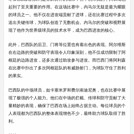
起到了至关重要的作用。在这场比赛中，内马尔无疑是最为耀眼
的球员之一。他不仅在进攻端贡献了进球，还在比赛过程中多次
送出关键传球，为球队创造了无数机会。内马尔的突破和视野展
现了他作为世界级球员的技术水平，成为巴西进攻的核心。
此外，巴西队的后卫、门将等位置也有着出色的表现。阿尔维斯
在右边路的突破和防守表现令人印象深刻，他不仅成功限制了阿
根廷的边路进攻，还多次通过助攻参与进攻。而巴西门将阿利森
在比赛中扑出了多次阿根廷队的有威胁射门，为球队守住了胜利
的果实。
巴西队的中场球员，如卡塞米罗和费尔南迪尼奥，也在比赛中展
现了极强的个人能力。他们在中场的拦截、传球和防守贡献了大
量精妙的表现，确保了巴西在场上始终占据主动。每位球员的个
人表现都为巴西队的整体表现增色不少，最终助力球队取得了胜
利。