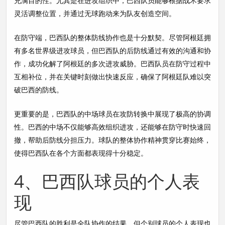
充满目的性。尤其是在进攻组织中，巴西队员能够根据战术要求
灵活调整位置，并通过无球跑动来为队友创造空间。
在防守端，巴西队的整体防线协作也是十分默契。尽管阿根廷拥
有多名世界级进攻球员，但巴西队的后防线通过有效的沟通和协
作，成功化解了阿根廷的多次进攻威胁。巴西队员在防守过程中
互相补位，并在关键时刻做出快速反应，确保了阿根廷队难以突
破巴西的防线。
更重要的是，巴西队的中场球员在攻防转换中展现了极高的协调
性。巴西的中场不仅能够高效组织进攻，还能够在防守时快速回
撤，帮助后防线分担压力。球队的整体协作精神贯穿比赛始终，
使得巴西队在各个方面都表现得十分稳定。
4、巴西队球员的个人表
现
尽管巴西队的胜利是全队协作的结果，但个别球员的个人表现也