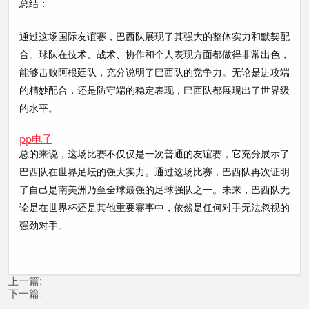
总结：
通过这场国际友谊赛，巴西队展现了其强大的整体实力和默契配
合。球队在技术、战术、协作和个人表现方面都做得非常出色，
能够击败阿根廷队，充分说明了巴西队的竞争力。无论是进攻端
的精妙配合，还是防守端的稳定表现，巴西队都展现出了世界级
的水平。
pp电子
总的来说，这场比赛不仅仅是一次普通的友谊赛，它充分展示了
巴西队在世界足坛的强大实力。通过这场比赛，巴西队再次证明
了自己是南美洲乃至全球最强的足球强队之一。未来，巴西队无
论是在世界杯还是其他重要赛事中，依然是任何对手无法忽视的
强劲对手。
上一篇:
下一篇: