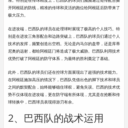
准。特别是在传球精度上，巴西队的球员们频频通过短传配合撕
开阿根廷的防线，精准的传球和灵活的跑位给阿根廷后防带来了
极大压力。
在进攻端，巴西队的球员在处理球时展现了极高的个人技巧。特
别是在进攻三角形配合和边路突破上，巴西队的球员们通过个人
技术的发挥，频繁创造出空档。无论是内马尔的盘带，还是库蒂
尼奥的远射，都给阿根廷门将造成了极大威胁。巴西队利用技术
优势打破了阿根廷的防守体系，为最终的胜利奠定了基础。
此外，巴西队的球员们还在控球方面展现出了超强的技术能力。
在阿根廷施加高压的情况下，巴西队凭借出色的脚下技术和球员
之间的默契配合，始终能够稳住球权，避免失误。巴西的技术优
势不仅体现在进攻端，更在防守端有所体现，尤其是在抢断和传
球转换中，巴西球员表现得游刃有余。
2、巴西队的战术运用