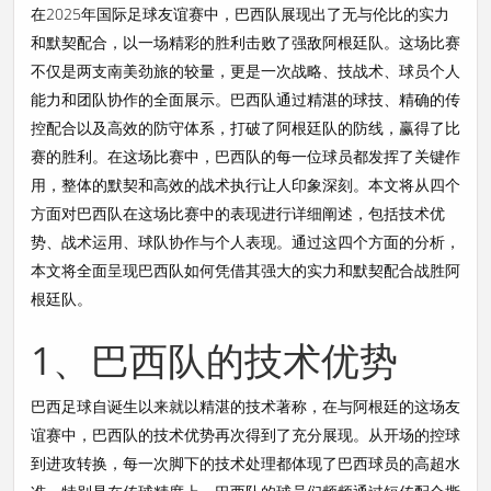
在2025年国际足球友谊赛中，巴西队展现出了无与伦比的实力
和默契配合，以一场精彩的胜利击败了强敌阿根廷队。这场比赛
不仅是两支南美劲旅的较量，更是一次战略、技战术、球员个人
能力和团队协作的全面展示。巴西队通过精湛的球技、精确的传
控配合以及高效的防守体系，打破了阿根廷队的防线，赢得了比
赛的胜利。在这场比赛中，巴西队的每一位球员都发挥了关键作
用，整体的默契和高效的战术执行让人印象深刻。本文将从四个
方面对巴西队在这场比赛中的表现进行详细阐述，包括技术优
势、战术运用、球队协作与个人表现。通过这四个方面的分析，
本文将全面呈现巴西队如何凭借其强大的实力和默契配合战胜阿
根廷队。
1、巴西队的技术优势
巴西足球自诞生以来就以精湛的技术著称，在与阿根廷的这场友
谊赛中，巴西队的技术优势再次得到了充分展现。从开场的控球
到进攻转换，每一次脚下的技术处理都体现了巴西球员的高超水