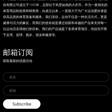
份有限公司成立于1995年，总部位于风景如画的大庆市。作为一家领先的
体育用品制造商和销售商，自成立以来，一直致力于为广大运动爱好者提
供高品质的体育装备和服务。我们深信，运动不仅是一种生活方式，更是
健康与活力的象征，而我们的使命就是通过创新和卓越的产品来支持每一
位运动员实现他们的目标。我们的产品涵盖了各类体育项目，包括但不限
于足球、篮球、跑步、游泳和健身等。
邮箱订阅
获取最新的优惠活动