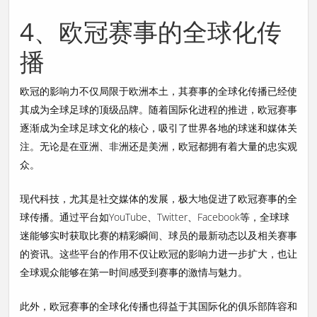
4、欧冠赛事的全球化传
播
欧冠的影响力不仅局限于欧洲本土，其赛事的全球化传播已经使
其成为全球足球的顶级品牌。随着国际化进程的推进，欧冠赛事
逐渐成为全球足球文化的核心，吸引了世界各地的球迷和媒体关
注。无论是在亚洲、非洲还是美洲，欧冠都拥有着大量的忠实观
众。
现代科技，尤其是社交媒体的发展，极大地促进了欧冠赛事的全
球传播。通过平台如YouTube、Twitter、Facebook等，全球球
迷能够实时获取比赛的精彩瞬间、球员的最新动态以及相关赛事
的资讯。这些平台的作用不仅让欧冠的影响力进一步扩大，也让
全球观众能够在第一时间感受到赛事的激情与魅力。
此外，欧冠赛事的全球化传播也得益于其国际化的俱乐部阵容和