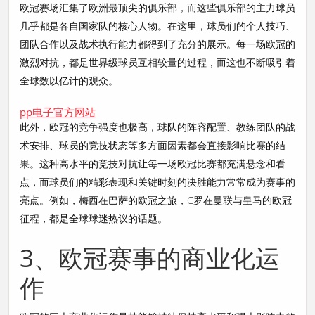
欧冠赛场汇集了欧洲最顶尖的俱乐部，而这些俱乐部的主力球员
几乎都是各自国家队的核心人物。在这里，球员们的个人技巧、
团队合作以及战术执行能力都得到了充分的展示。每一场欧冠的
激烈对抗，都是世界级球员互相较量的过程，而这也不断吸引着
全球数以亿计的观众。
pp电子官方网站
此外，欧冠的竞争强度也极高，球队的阵容配置、教练团队的战
术安排、球员的竞技状态等多方面因素都会直接影响比赛的结
果。这种高水平的竞技对抗让每一场欧冠比赛都充满悬念和看
点，而球员们的精彩表现和关键时刻的决胜能力常常成为赛事的
亮点。例如，梅西在巴萨的欧冠之旅，C罗在曼联与皇马的欧冠
征程，都是全球球迷热议的话题。
3、欧冠赛事的商业化运
作