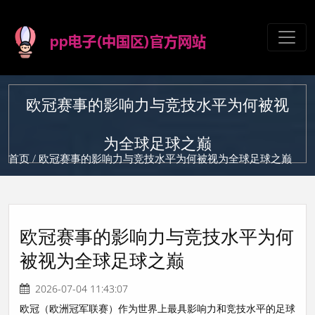
欧冠赛事的影响力与竞技水平为何被视
为全球足球之巅
首页
/ 欧冠赛事的影响力与竞技水平为何被视为全球足球之巅
欧冠赛事的影响力与竞技水平为何
被视为全球足球之巅
2026-07-04 11:43:07
欧冠（欧洲冠军联赛）作为世界上最具影响力和竞技水平的足球