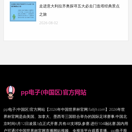
走进意大利拉齐奥探寻五大必去门迭塔经典景点
之旅
2026-08-02
pp电子(中国区)官方网站【2026年中国世界杯官网:fa8j9.com】2026年世
界杯官网是由美国、加拿大、墨西哥三国联合举办的国际足球赛事,中国北
京时间6月12日凌晨3点正式开赛,共有48支球队参赛,进行104场比赛,国内用
户可通过中国世界杯官网直播网站视频、央视等平台观看直播。pp电子股