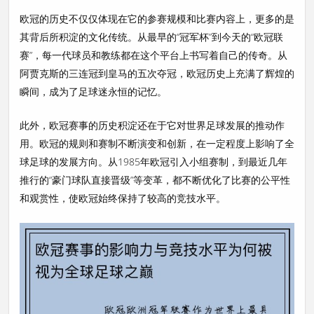
欧冠的历史不仅仅体现在它的参赛规模和比赛内容上，更多的是
其背后所积淀的文化传统。从最早的“冠军杯”到今天的“欧冠联
赛”，每一代球员和教练都在这个平台上书写着自己的传奇。从
阿贾克斯的三连冠到皇马的五次夺冠，欧冠历史上充满了辉煌的
瞬间，成为了足球迷永恒的记忆。
此外，欧冠赛事的历史积淀还在于它对世界足球发展的推动作
用。欧冠的规则和赛制不断演变和创新，在一定程度上影响了全
球足球的发展方向。从1985年欧冠引入小组赛制，到最近几年
推行的“豪门球队直接晋级”等变革，都不断优化了比赛的公平性
和观赏性，使欧冠始终保持了较高的竞技水平。