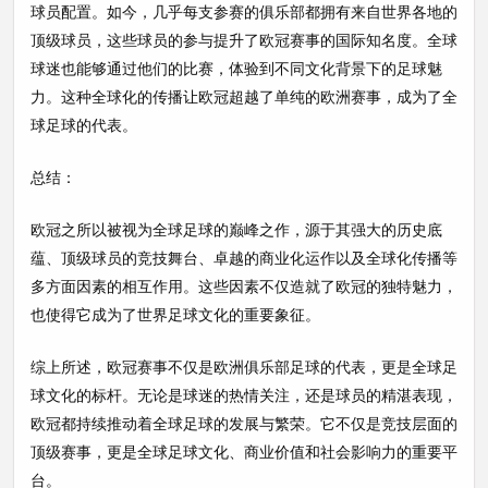
球员配置。如今，几乎每支参赛的俱乐部都拥有来自世界各地的
顶级球员，这些球员的参与提升了欧冠赛事的国际知名度。全球
球迷也能够通过他们的比赛，体验到不同文化背景下的足球魅
力。这种全球化的传播让欧冠超越了单纯的欧洲赛事，成为了全
球足球的代表。
总结：
欧冠之所以被视为全球足球的巅峰之作，源于其强大的历史底
蕴、顶级球员的竞技舞台、卓越的商业化运作以及全球化传播等
多方面因素的相互作用。这些因素不仅造就了欧冠的独特魅力，
也使得它成为了世界足球文化的重要象征。
综上所述，欧冠赛事不仅是欧洲俱乐部足球的代表，更是全球足
球文化的标杆。无论是球迷的热情关注，还是球员的精湛表现，
欧冠都持续推动着全球足球的发展与繁荣。它不仅是竞技层面的
顶级赛事，更是全球足球文化、商业价值和社会影响力的重要平
台。