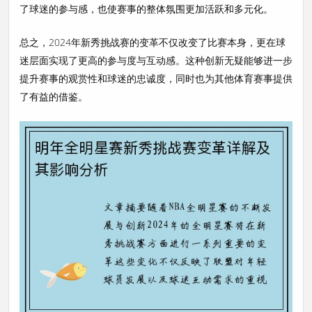
了球迷的参与感，也使赛事的整体氛围更加活跃和多元化。
总之，2024年新秀挑战赛的变革不仅改变了比赛本身，更在球
迷层面实现了更高的参与度与互动感。这种创新无疑能够进一步
提升赛事的观赏性和球迷的忠诚度，同时也为其他体育赛事提供
了有益的借鉴。