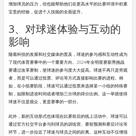
增加球员的压力，但也能帮助他们在更高水平的比赛环境中积累
宝贵的经验，促进个人技能的全面提升。
3、对球迷体验与互动的
影响
随着科技的发展和社交媒体的普及，球迷的参与感和互动性成为
了现代体育赛事中的一个重要方向。2024年全明星赛新秀挑战
赛通过改革赛制，使球迷的参与度大大提高。球迷不再只是旁观
者，而是可以通过投票、评论等方式直接影响比赛的进程。例
如，在小组赛阶段，球迷可以通过投票来选择某一小组的特殊赛
制，如限制进攻时间或者增加三分球的得分比例。这一举措使得
球迷不仅是观众，更是赛事的一部分。
此外，新的互动形式也体现在比赛前后的线上活动中。球迷可以
通过官方社交平台参与到球员的训练营、赛前预测和赛后讨论等
环节，进一步拉近了球迷与球员之间的距离。这种互动不仅增强