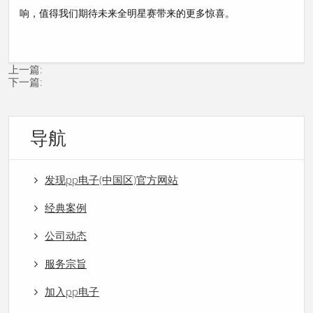
响，值得我们期待未来全明星赛带来的更多惊喜。
上一篇:
下一篇:
导航
发现pp电子(中国区)官方网站
经典案例
公司动态
服务宗旨
加入pp电子