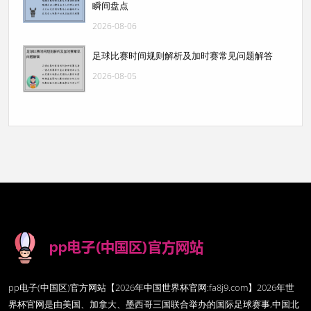
瞬间盘点
2026-08-06
足球比赛时间规则解析及加时赛常见问题解答
2026-08-05
pp电子(中国区)官方网站【2026年中国世界杯官网:fa8j9.com】2026年世
界杯官网是由美国、加拿大、墨西哥三国联合举办的国际足球赛事,中国北