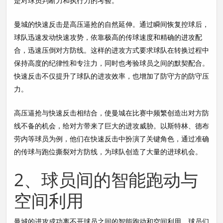
是对球员判断力和执行力的考验。
曼城的快速反击是高压逼抢的自然延伸。通过瞬间恢复控球后，
球队迅速发动快速攻势，依靠极高的传球速度和精确的进攻配
合，迅速压倒对方防线。这样的进攻方式要求球队在转换过程中
保持高度的纪律性和专注力，同时也考验球员之间的默契配合。
快速反击不仅提升了球队的进攻效率，也增加了防守方的防守压
力。
高压逼抢与快速反击相结合，使曼城在比赛中频繁创造出对方防
线不备的机会，给对方带来了巨大的进攻威胁。以斯特林、德布
劳内等球员为例，他们在快速反击中扮演了关键角色，通过准确
的传球与跑位撕裂对方防线，为球队创造了大量的进球机会。
2、球员间的智能跑动与
空间利用
曼城的进攻成功离不开球员之间的智能跑动和空间利用。球员们