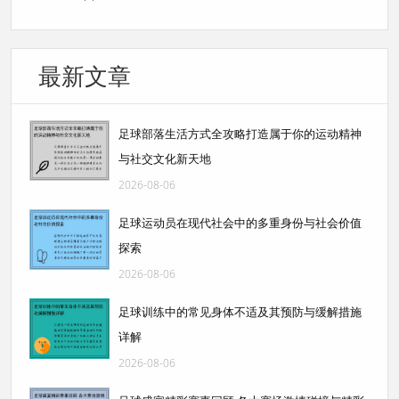
最新文章
足球部落生活方式全攻略打造属于你的运动精神
与社交文化新天地
2026-08-06
足球运动员在现代社会中的多重身份与社会价值
探索
2026-08-06
足球训练中的常见身体不适及其预防与缓解措施
详解
2026-08-06