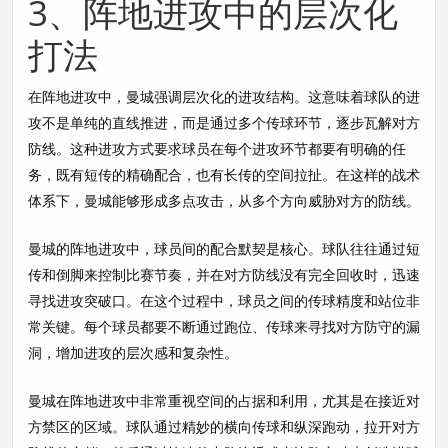
3、阵地进攻中的层次化
打法
在阵地进攻中，曼城强调层次化的进攻结构。这意味着球队的进
攻不是单纯的直线推进，而是通过多个传球环节，逐步瓦解对方
防线。这种进攻方式要求球员在每个进攻环节都要有明确的任
务，既有短传的精确配合，也有长传的空间拉扯。在这样的战术
体系下，曼城能够形成多点攻击，从多个方向威胁对方的防线。
曼城的阵地进攻中，球员间的配合默契是核心。球队往往通过短
传和倒脚来控制比赛节奏，并在对方防线没有完全回收时，迅速
寻找进攻突破口。在这个过程中，球员之间的传球精度和站位非
常关键。每个球员都要不断通过跑位、传球来寻找对方防守的漏
洞，增加进攻的层次感和复杂性。
曼城在阵地进攻中非常重视空间的占据和利用，尤其是在接近对
方禁区的区域。球队通过精妙的横向传球和纵深跑动，拉开对方