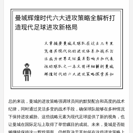
总的来说，曼城的进攻策略强调球员间的默契配合和高度的战术
纪律，同时通过灵活多变的战术手段，确保球队能够在多种情况
下保持进攻威胁。这些战略元素为现代足球提供了新的视角，也
让曼城在国际足坛上取得了举世瞩目的成就。未来，曼城是否能
够继续保持这一辉煌局面，仍然取决于其如何在这些进攻策略上