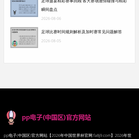
足球盛宴精彩赛事回顾 各大赛场激情碰撞与精彩
瞬间盘点
2026-08-06
足球比赛时间规则解析及加时赛常见问题解答
2026-08-05
pp电子(中国区)官方网站【2026年中国世界杯官网:fa8j9.com】2026年世