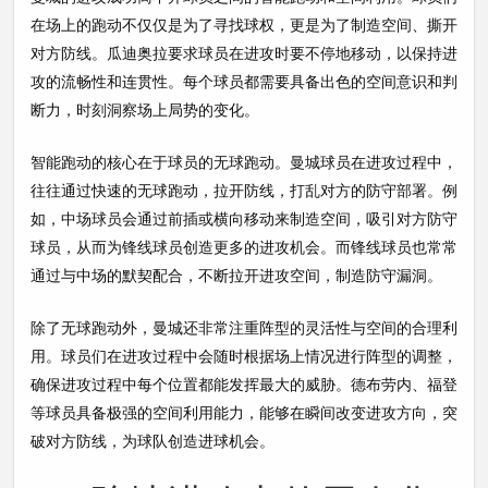
在场上的跑动不仅仅是为了寻找球权，更是为了制造空间、撕开
对方防线。瓜迪奥拉要求球员在进攻时要不停地移动，以保持进
攻的流畅性和连贯性。每个球员都需要具备出色的空间意识和判
断力，时刻洞察场上局势的变化。
智能跑动的核心在于球员的无球跑动。曼城球员在进攻过程中，
往往通过快速的无球跑动，拉开防线，打乱对方的防守部署。例
如，中场球员会通过前插或横向移动来制造空间，吸引对方防守
球员，从而为锋线球员创造更多的进攻机会。而锋线球员也常常
通过与中场的默契配合，不断拉开进攻空间，制造防守漏洞。
除了无球跑动外，曼城还非常注重阵型的灵活性与空间的合理利
用。球员们在进攻过程中会随时根据场上情况进行阵型的调整，
确保进攻过程中每个位置都能发挥最大的威胁。德布劳内、福登
等球员具备极强的空间利用能力，能够在瞬间改变进攻方向，突
破对方防线，为球队创造进球机会。