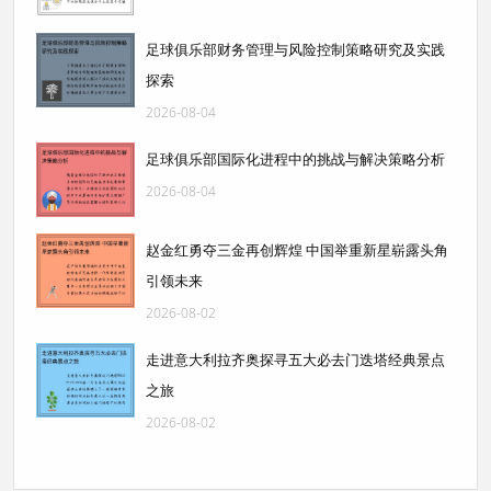
足球俱乐部财务管理与风险控制策略研究及实践
探索
2026-08-04
足球俱乐部国际化进程中的挑战与解决策略分析
2026-08-04
赵金红勇夺三金再创辉煌 中国举重新星崭露头角
引领未来
2026-08-02
走进意大利拉齐奥探寻五大必去门迭塔经典景点
之旅
2026-08-02