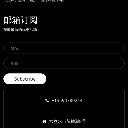
邮箱订阅
获取最新的优惠活动
+13594780214
六盘水市苗糟湖8号