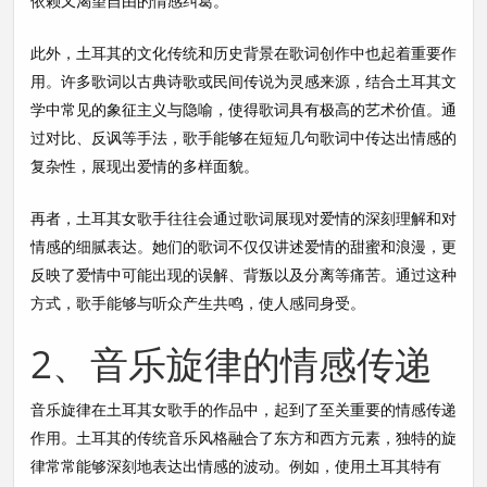
依赖又渴望自由的情感纠葛。
此外，土耳其的文化传统和历史背景在歌词创作中也起着重要作
用。许多歌词以古典诗歌或民间传说为灵感来源，结合土耳其文
学中常见的象征主义与隐喻，使得歌词具有极高的艺术价值。通
过对比、反讽等手法，歌手能够在短短几句歌词中传达出情感的
复杂性，展现出爱情的多样面貌。
再者，土耳其女歌手往往会通过歌词展现对爱情的深刻理解和对
情感的细腻表达。她们的歌词不仅仅讲述爱情的甜蜜和浪漫，更
反映了爱情中可能出现的误解、背叛以及分离等痛苦。通过这种
方式，歌手能够与听众产生共鸣，使人感同身受。
2、音乐旋律的情感传递
音乐旋律在土耳其女歌手的作品中，起到了至关重要的情感传递
作用。土耳其的传统音乐风格融合了东方和西方元素，独特的旋
律常常能够深刻地表达出情感的波动。例如，使用土耳其特有